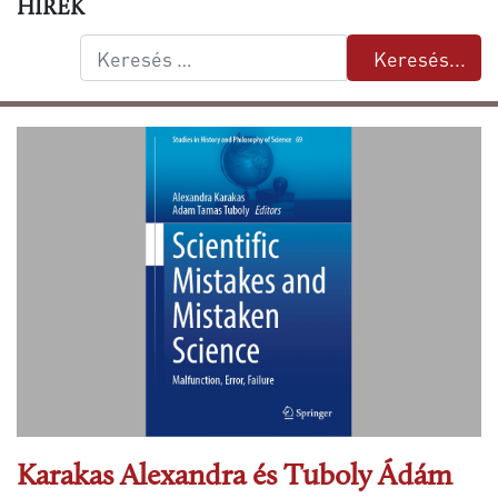
HÍREK
Keresés...
Keresés...
Karakas Alexandra és Tuboly Ádám