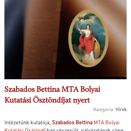
Szabados Bettina MTA Bolyai
Kutatási Ösztöndíjat nyert
Kategória:
Hírek
Intézetünk kutatója,
Szabados Bettina
MTA Bolyai
Kutatási Ösztöndíj
ban részesült, pályázatának címe