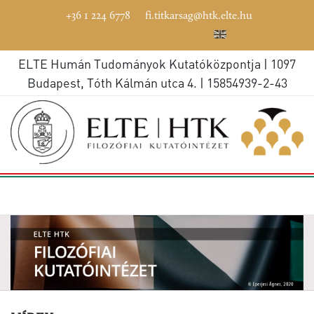
+36 1 224 6778
fi.titkarsag@htk.elte.hu
ELTE Humán Tudományok Kutatóközpontja | 1097
Budapest, Tóth Kálmán utca 4. | 15854939-2-43