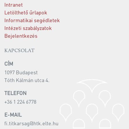
Intranet
Letölthető űrlapok
Informatikai segédletek
Intézeti szabályzatok
Bejelentkezés
KAPCSOLAT
CÍM
1097 Budapest
Tóth Kálmán utca 4.
TELEFON
+36 1 224 6778
E-MAIL
fi.titkarsag@htk.elte.hu