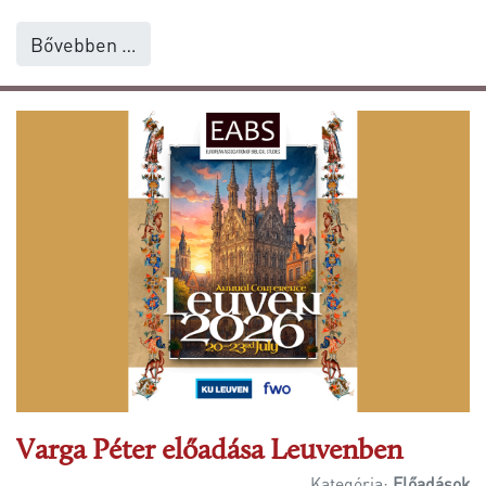
Bővebben …
Varga Péter előadása Leuvenben
Kategória:
Előadások