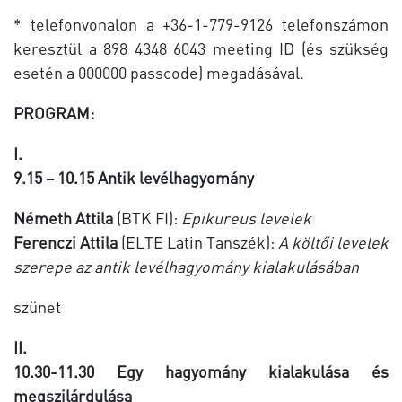
* telefonvonalon a +36-1-779-9126 telefonszámon
keresztül a 898 4348 6043 meeting ID (és szükség
esetén a 000000 passcode) megadásával.
PROGRAM:
I.
9.15 – 10.15 Antik levélhagyomány
Németh Attila
(BTK FI):
Epikureus levelek
Ferenczi Attila
(ELTE Latin Tanszék):
A költői levelek
szerepe az antik levélhagyomány kialakulásában
szünet
II.
10.30-11.30 Egy hagyomány kialakulása és
megszilárdulása