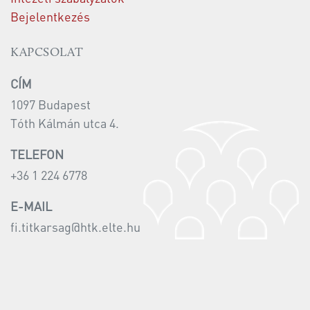
Bejelentkezés
KAPCSOLAT
CÍM
1097 Budapest
Tóth Kálmán utca 4.
TELEFON
+36 1 224 6778
E-MAIL
fi.titkarsag@htk.elte.hu