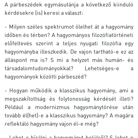
A párbeszédek egymásutánja a következő kiinduló
kérdésekre (is) keresi a választ:
- Milyen széles spektrumot ölelhet át a hagyomány
időben és térben? A hagyományos filozófiatörténeti
előfeltevés szerint a teljes nyugati filozófia egy
hagyományba illeszkedik. De vajon tartható-e ez az
álláspont ma is? S mi a helyzet más humán- és
társadalomtudományokkal? Lehetséges-e a
hagyományok közötti párbeszéd?
- Hogyan működik a klasszikus hagyomány, ami a
megszakítottság és folytonosság kérdését illeti?
Például a modernizmus hagyománytörése után
tovább él(het)-e a klasszikus hagyomány? A magára
reflektáló hagyomány vajon él-e még?
- Lehet-e bírálni a hagyományt belülről? S lehet-e