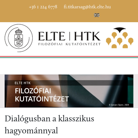
+36 1 224 6778
fi.titkarsag@htk.elte.hu
Dialógusban a klasszikus
hagyománnyal