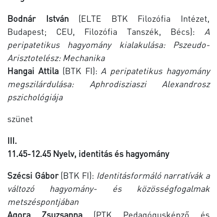
Bodnár István
(ELTE BTK Filozófia Intézet,
Budapest; CEU, Filozófia Tanszék, Bécs):
A
peripatetikus hagyomány kialakulása: Pszeudo-
Arisztotelész: Mechanika
Hangai Attila
(BTK FI):
A peripatetikus hagyomány
megszilárdulása: Aphrodisziaszi Alexandrosz
pszichológiája
szünet
III.
11.45-12.45 Nyelv, identitás és hagyomány
Szécsi Gábor
(BTK FI):
Identitásformáló narratívák a
változó hagyomány- és közösségfogalmak
metszéspontjában
Agora Zsuzsanna
(PTK Pedagógusképző és