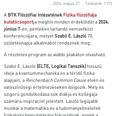
2024. május 27.
Találatok: 1173
A
BTK Filozófiai Intézetének
Fizika filozófiája
kutatócsoport
ja meghív minden érdeklődőt a
2024.
június 7
-én, pénteken tartandó nemzetközi
konferenciájára, melyet
Szabó E. László
70.
születésnapja alkalmából rendeznek meg.
A részletes program az alábbi plakáton olvasható.
Szabó E. László
(ELTE, Logikai Tanszék)
hosszú
ideje a kvantummechanika és a téridő fizika
alapjain, a
Reichenbach Common Cause
elvén és
valószínűségi értelmezéseken dolgozik. Mély és
szigorú gondolkodása sok diákja és kollégája
számára inspirációt jelentett. László legújabb
munkái a matematika és a tudományelméletek
fizikalista bemutatására fókuszálnak; ennek a