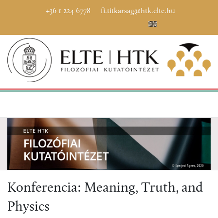
+36 1 224 6778
fi.titkarsag@htk.elte.hu
Konferencia: Meaning, Truth, and
Physics