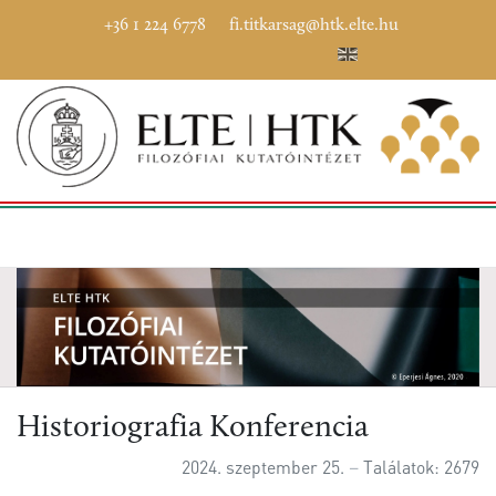
+36 1 224 6778
fi.titkarsag@htk.elte.hu
Historiografia Konferencia
2024. szeptember 25.
Találatok: 2679