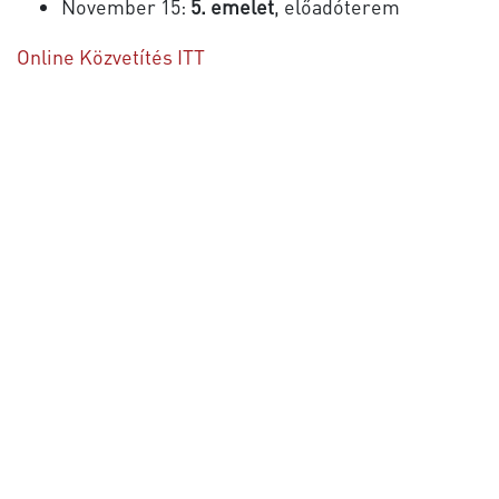
November 15:
5. emelet
, előadóterem
Online Közvetítés ITT