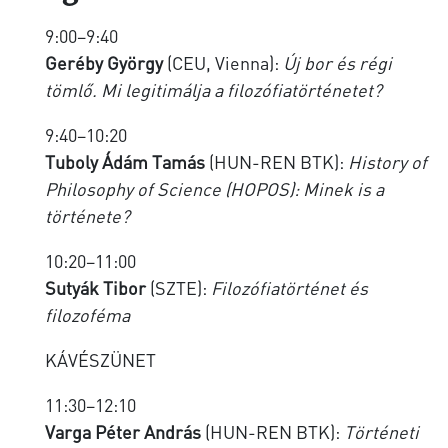
9:00–9:40
Geréby György
(CEU, Vienna):
Új bor és régi
tömlő. Mi legitimálja a filozófiatörténetet?
9:40–10:20
Tuboly Ádám Tamás
(HUN-REN BTK):
History of
Philosophy of Science (HOPOS): Minek is a
története?
10:20–11:00
Sutyák Tibor
(SZTE):
Filozófiatörténet és
filozoféma
KÁVÉSZÜNET
11:30–12:10
Varga Péter András
(HUN-REN BTK):
Történeti