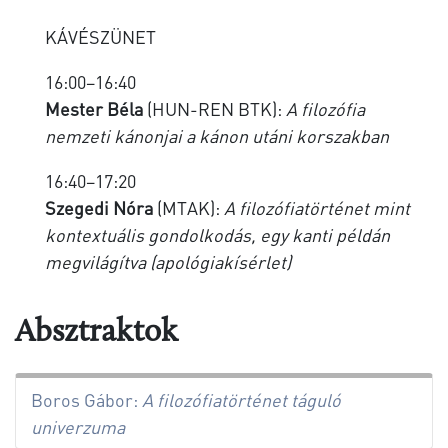
KÁVÉSZÜNET
16:00–16:40
Mester Béla
(HUN-REN BTK):
A filozófia
nemzeti kánonjai a kánon utáni korszakban
16:40–17:20
Szegedi Nóra
(MTAK):
A filozófiatörténet mint
kontextuális gondolkodás, egy kanti példán
megvilágítva (apológiakísérlet)
Absztraktok
Boros Gábor:
A filozófiatörténet táguló
univerzuma