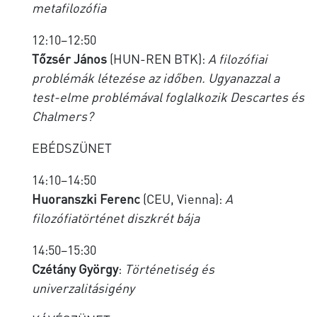
metafilozófia
12:10–12:50
Tőzsér János
(HUN-REN BTK):
A filozófiai
problémák létezése az időben. Ugyanazzal a
test-elme problémával foglalkozik Descartes és
Chalmers?
EBÉDSZÜNET
14:10–14:50
Huoranszki Ferenc
(CEU, Vienna):
A
filozófiatörténet diszkrét bája
14:50–15:30
Czétány György
:
Történetiség és
univerzalitásigény