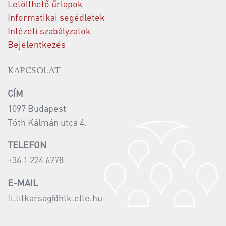
Letölthető űrlapok
Informatikai segédletek
Intézeti szabályzatok
Bejelentkezés
KAPCSOLAT
CÍM
1097 Budapest
Tóth Kálmán utca 4.
TELEFON
+36 1 224 6778
E-MAIL
fi.titkarsag@htk.elte.hu