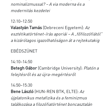
nominalizmussal? – A via moderna és a
modernitás kezdetei
12:10–12:50
Valastyán Tamás
(Debreceni Egyetem):
Az
esztétikatörténet-írás aporiái – A „főfilozófiától”
a kizárólagos igazolhatóságon át a rejtekutakig
EBÉDSZÜNET
14:10–14:50
Betegh Gábor
(Cambridge University):
Platón a
felejtésről és az újra-megértésről
14:50–15:30
Bene László
(HUN-REN BTK, ELTE):
Az
újplatonikus metafizika és a feminizmus
találkozása a filozófiatörténet boncasztalán