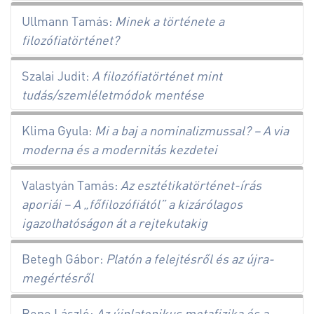
Ullmann Tamás:
Minek a története a
filozófiatörténet?
Szalai Judit:
A filozófiatörténet mint
tudás/szemléletmódok mentése
Klima Gyula:
Mi a baj a nominalizmussal? – A via
moderna és a modernitás kezdetei
Valastyán Tamás:
Az esztétikatörténet-írás
aporiái – A „főfilozófiától” a kizárólagos
igazolhatóságon át a rejtekutakig
Betegh Gábor:
Platón a felejtésről és az újra-
megértésről
Bene László:
Az újplatonikus metafizika és a