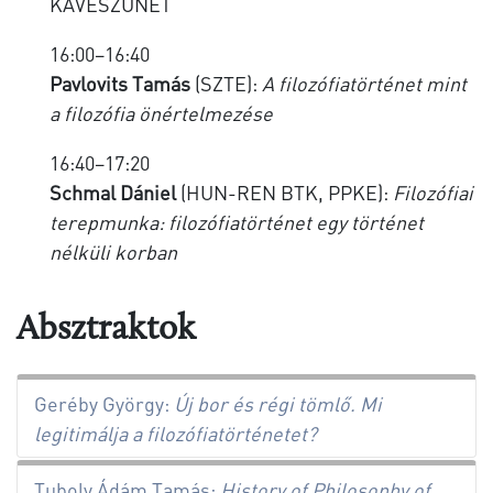
KÁVÉSZÜNET
16:00–16:40
Pavlovits Tamás
(SZTE):
A filozófiatörténet mint
a filozófia önértelmezése
16:40–17:20
Schmal Dániel
(HUN-REN BTK, PPKE):
Filozófiai
terepmunka: filozófiatörténet egy történet
nélküli korban
Absztraktok
Geréby György:
Új bor és régi tömlő. Mi
legitimálja a filozófiatörténetet?
Tuboly Ádám Tamás:
History of Philosophy of