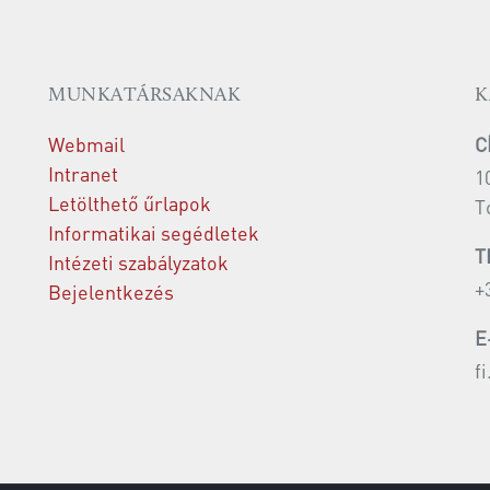
MUNKATÁRSAKNAK
K
Webmail
C
Intranet
1
Letölthető űrlapok
T
Informatikai segédletek
T
Intézeti szabályzatok
+
Bejelentkezés
E
f