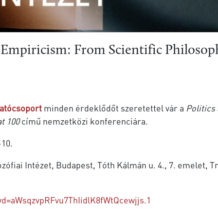
l Empiricism: From Scientific Philosoph
atócsoport
minden érdeklődőt szeretettel vár a
Politics
at 100
című nemzetközi konferenciára.
10.
fiai Intézet, Budapest, Tóth Kálmán u. 4., 7. emelet, 
wd=aWsqzvpRFvu7ThIidlK8fWtQcewjjs.1