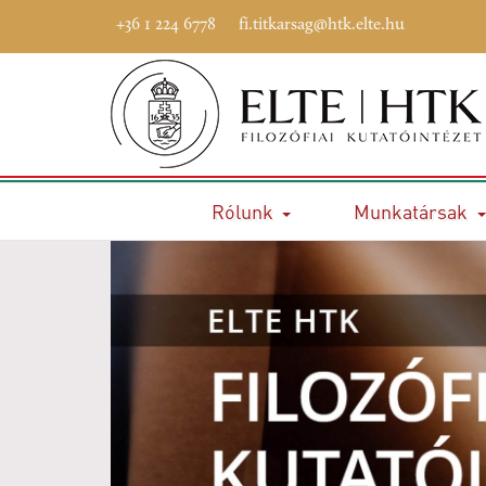
+36 1 224 6778
fi.titkarsag@htk.elte.hu
Rólunk
Munkatársak