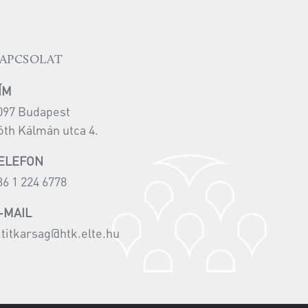
APCSOLAT
ÍM
097 Budapest
óth Kálmán utca 4.
ELEFON
36 1 224 6778
-MAIL
i.titkarsag@htk.elte.hu