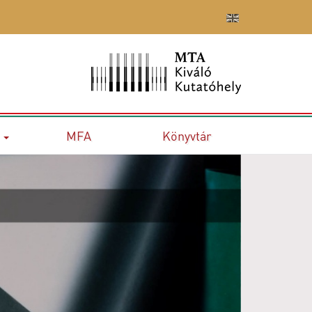
MFA
Könyvtár