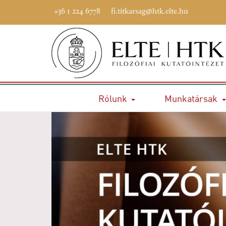
+36 1 224 6778
fi.titkarsag@htk.elte.hu
Rólunk
Munkatársak