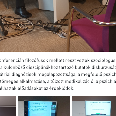
konferencián filozófusok mellett részt vettek szociológus
se a különböző diszciplínákhoz tartozó kutatók diskurzus
átriai diagnózisok megalapozottsága, a megfelelő pszichi
meges alkalmazása, a túlzott medikalizáció, a pszichiátr
allhattak előadásokat az érdeklődök.