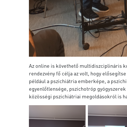
Az online is követhető multidiszciplináris 
rendezvény fő célja az volt, hogy elősegít
például a pszichiátria emberképe, a pszichi
egyenlőtlensége, pszichotróp gyógyszerek tö
közösségi pszichiátriai megoldásokról is h