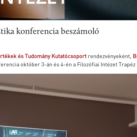
Etika konferencia beszámoló
Értékek és Tudomány Kutatócsoport
rendezvényeként,
B
ferencia október 3-án és 4-én a Filozófiai Intézet Trapé