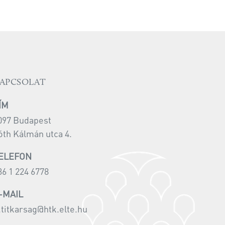
APCSOLAT
ÍM
097 Budapest
óth Kálmán utca 4.
ELEFON
36 1 224 6778
-MAIL
i.titkarsag@htk.elte.hu