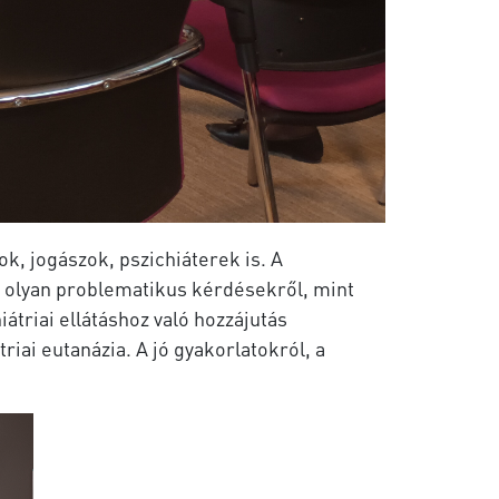
ok, jogászok, pszichiáterek is. A
át olyan problematikus kérdésekről, mint
átriai ellátáshoz való hozzájutás
iai eutanázia. A jó gyakorlatokról, a