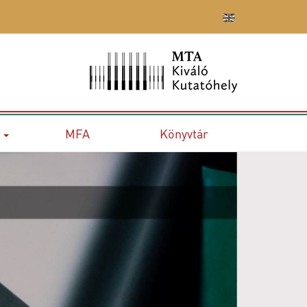
MFA
Könyvtár