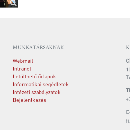
MUNKATÁRSAKNAK
K
Webmail
C
Intranet
1
Letölthető űrlapok
T
Informatikai segédletek
T
Intézeti szabályzatok
+
Bejelentkezés
E
f