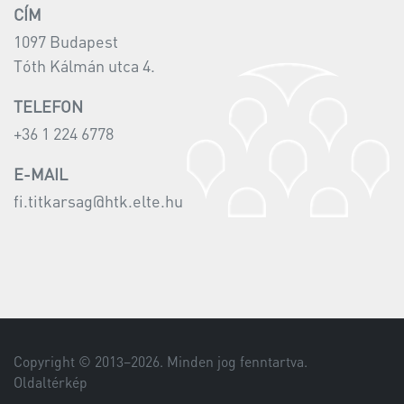
CÍM
1097 Budapest
Tóth Kálmán utca 4.
TELEFON
+36 1 224 6778
E-MAIL
fi.titkarsag@htk.elte.hu
Copyright © 2013–
2026
. Minden jog fenntartva.
Oldaltérkép