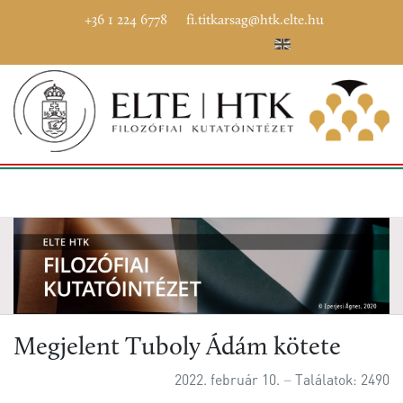
+36 1 224 6778
fi.titkarsag@htk.elte.hu
Megjelent Tuboly Ádám kötete
2022. február 10.
Találatok: 2490