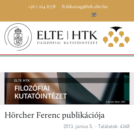
+36 1 224 6778
fi.titkarsag@htk.elte.hu
Hörcher Ferenc publikációja
2013. június 5.
Találatok: 4348