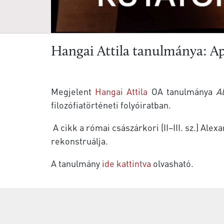
Hangai Attila tanulmánya: Ap
Megjelent
Hangai Attila
OA tanulmánya
A
filozófiatörténeti folyóiratban.
A cikk a római császárkori (II–III. sz.) Ale
rekonstruálja.
A tanulmány
ide kattintva
olvasható.