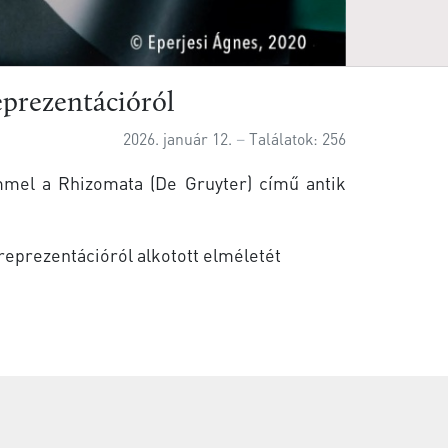
eprezentációról
2026. január 12.
Találatok: 256
mel a Rhizomata (De Gruyter) című antik
 reprezentációról alkotott elméletét