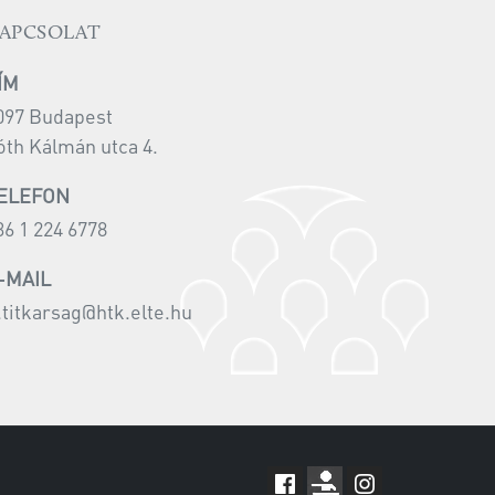
APCSOLAT
ÍM
097 Budapest
óth Kálmán utca 4.
ELEFON
36 1 224 6778
-MAIL
i.titkarsag@htk.elte.hu