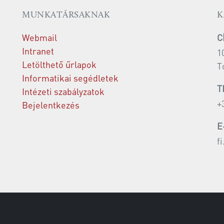
MUNKATÁRSAKNAK
K
Webmail
C
Intranet
1
Letölthető űrlapok
T
Informatikai segédletek
T
Intézeti szabályzatok
+
Bejelentkezés
E
f