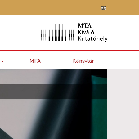
MFA
Könyvtár