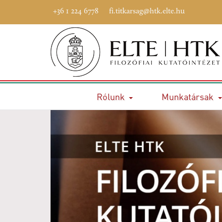
+36 1 224 6778
fi.titkarsag@htk.elte.hu
Rólunk
Munkatársak