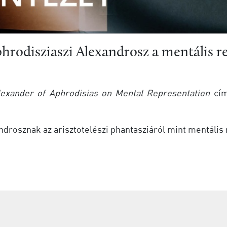
hrodisziaszi Alexandrosz a mentális r
lexander of Aphrodisias on Mental Representation
cím
xandrosznak az arisztotelészi phantasziáról mint mentális