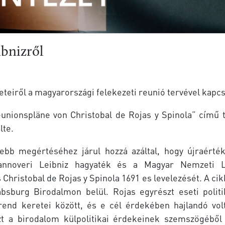
bnizről
eteiről a magyarországi felekezeti reunió tervével kapc
eunionspläne von Christobal de Rojas y Spinola” című
lte.
bb megértéséhez járul hozzá azáltal, hogy újraértéke
hannoveri Leibniz hagyaték és a Magyar Nemzeti L
s Christobal de Rojas y Spinola 1691 es levelezését. A ci
bsburg Birodalmon belül. Rojas egyrészt eseti politi
d keretei között, és e cél érdekében hajlandó volt 
zt a birodalom külpolitikai érdekeinek szemszögéből