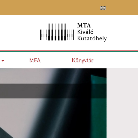
MFA
Könyvtár