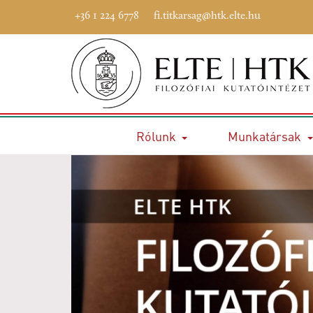
+36 1 224 6778
fi.titkarsag@htk.elte.hu
Rólunk
Munkatársak