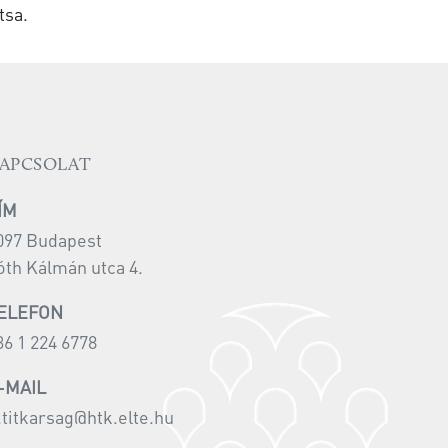
tsa.
APCSOLAT
ÍM
097 Budapest
óth Kálmán utca 4.
ELEFON
36 1 224 6778
-MAIL
i.titkarsag@htk.elte.hu