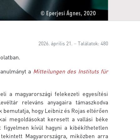
2026. április 21.
Találatok: 480
solatban.
 tanulmányt a
Mitteilungen des Instituts für
li a magyarországi felekezeti egyesítési
evéltár releváns anyagaira támaszkodva
kk bemutatja, hogy Leibniz és Rojas eltérően
kai megoldásokat keresett a vallási béke
figyelmen kívül hagyni a kibékíthetetlen
 tekintett Magyarországra, miközben arra