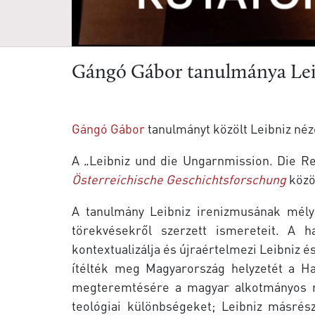
Gángó Gábor tanulmánya Lei
Gángó Gábor
tanulmányt közölt Leibniz néz
A „Leibniz und die Ungarnmission. Die R
Österreichische Geschichtsforschung
közö
A tanulmány Leibniz irenizmusának mélye
törekvésekről szerzett ismereteit. A 
kontextualizálja és újraértelmezi Leibniz é
ítélték meg Magyarország helyzetét a Ha
megteremtésére a magyar alkotmányos ren
teológiai különbségeket; Leibniz másrés