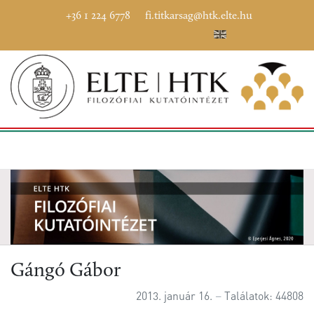
+36 1 224 6778
fi.titkarsag@htk.elte.hu
Gángó Gábor
2013. január 16.
Találatok: 44808