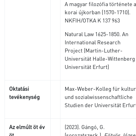
A magyar filozófia története 
korai újkorban (1570-1710).
NKFIH/OTKA K 137 963
Natural Law 1625-1850. An
International Research
Project (Martin-Luther-
Universität Halle-Wittenberg 
Universität Erfurt)
Oktatási
Max-Weber-Kolleg für kultur
tevékenység
und sozialwissenschaftliche
Studien der Universität Erfur
Az elmúlt öt év
(2023). Gángó, G.
öt
(sorozatszerk.),
Eötvös Józse