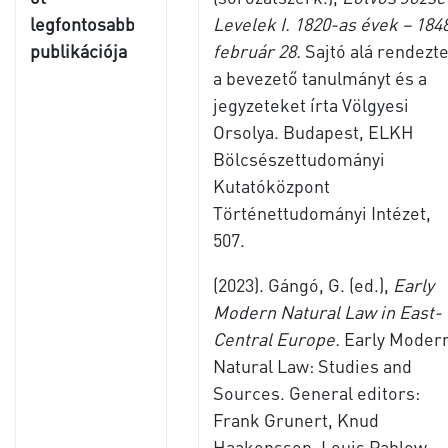
legfontosabb
Levelek I. 1820-as évek – 1848
publikációja
február 28.
Sajtó alá rendezte
a bevezető tanulmányt és a
jegyzeteket írta Völgyesi
Orsolya. Budapest, ELKH
Bölcsészettudományi
Kutatóközpont
Történettudományi Intézet,
507.
(2023). Gángó, G. (ed.),
Early
Modern Natural Law in East-
Central Europe.
Early Moder
Natural Law: Studies and
Sources. General editors:
Frank Grunert, Knud
Haakonssen, Louis Pahlow,