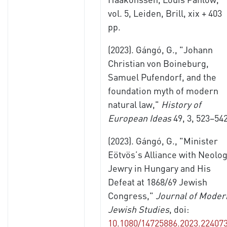
vol. 5, Leiden, Brill, xix + 403
pp.
(2023). Gángó, G., "Johann
Christian von Boineburg,
Samuel Pufendorf, and the
foundation myth of modern
natural law,"
History of
European Ideas
49, 3, 523–542
(2023). Gángó, G., "Minister
Eötvös’s Alliance with Neolo
Jewry in Hungary and His
Defeat at 1868/69 Jewish
Congress,"
Journal of Moder
Jewish Studies
, doi:
10.1080/14725886.2023.22407