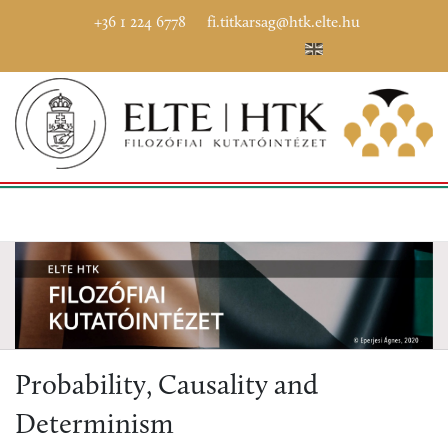
+36 1 224 6778
fi.titkarsag@htk.elte.hu
Probability, Causality and
Determinism