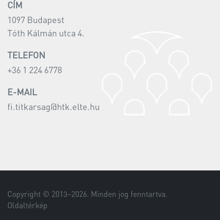
CÍM
1097 Budapest
Tóth Kálmán utca 4.
TELEFON
+36 1 224 6778
E-MAIL
fi.titkarsag@htk.elte.hu
Copyright © 2013–
2026
. Minden jog fenntartva.
Oldaltérkép