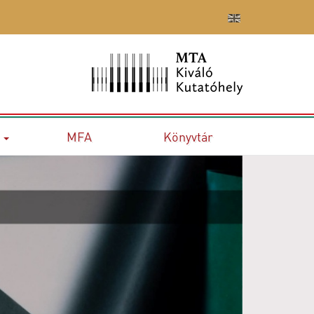
MFA
Könyvtár