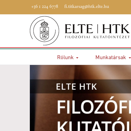
+36 1 224 6778
fi.titkarsag@htk.elte.hu
Rólunk
Munkatársak