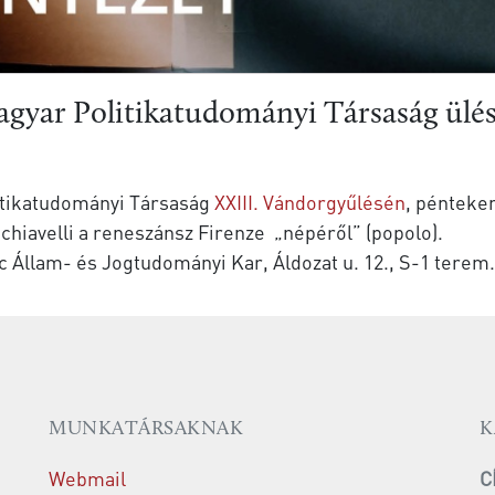
agyar Politikatudományi Társaság ülé
itikatudományi Társaság
XXIII. Vándorgyűlésén
, pénteken
hiavelli a reneszánsz Firenze „népéről” (popolo).
 Állam- és Jogtudományi Kar, Áldozat u. 12., S-1 terem.
MUNKATÁRSAKNAK
K
Webmail
C