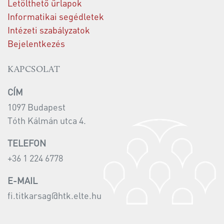
Letölthető űrlapok
Informatikai segédletek
Intézeti szabályzatok
Bejelentkezés
KAPCSOLAT
CÍM
1097 Budapest
Tóth Kálmán utca 4.
TELEFON
+36 1 224 6778
E-MAIL
fi.titkarsag@htk.elte.hu