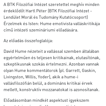
A BTK Filozófiai Intézet szeretettel meghív minden
érdeklődőt Hartl Péter (BTK Filozófiai Intézet -
Lendület Morál és Tudomány Kutatócsoport)
Érzelmek és Isten: Hume emotivista valláskritikája
című intézeti szemináriumi előadására.
Az előadás összefoglalója:
David Hume nézeteit a vallással szemben általában
egyértelműen és teljesen kritikainak, elutasítónak,
szkeptikusnak szokás értelmezni. Azonban vannak
olyan Hume kommentátorok (pl. Garrett, Gaskin,
Livingston, Willis, Yoder), akik a hume-i
vallásfilozófián belül, a domináns kritikai érvek
mellett, konstruktív mozzanatokat is azonosítanak.
Előadásomban mindkét aspektust igyekszem