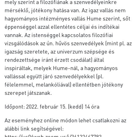
mely szerint a filozófiának a szenvedélyeinkre
mérséklő, jótékony hatása van. Az igaz vallás nem
hagyományos intézményes vallás Hume szerint, sőt
éppenséggel azzal ellentétes céljai és indítékai
vannak. Az istenséggel kapcsolatos filozófiai
vizsgálódások az ún. hűvös szenvedélyek (mint pl. az
igazság szeretete, az univerzum szépsége és
rendezettsége iránt érzett csodálat) által
inspiráltak, melyek Hume-nál, a hagyományos
vallással együtt járó szenvedélyekkel (pl.
félelemmel, melankóliával) ellentétben jótékony
szerepet játszanak.
Időpont: 2022. február 15. (kedd) 14 óra
Az eseményhez online módon lehet csatlakozni az
alábbi link segítségével:
https://us06web.zoom.us/j/3612246778?