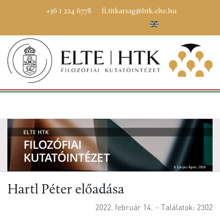
+36 1 224 6778
fi.titkarsag@htk.elte.hu
Hartl Péter előadása
2022. február 14.
Találatok: 2302