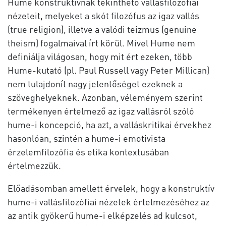
Hume konstruktívnak tekinthető vallásfilozófiai
nézeteit, melyeket a skót filozófus az igaz vallás
(true religion), illetve a valódi teizmus (genuine
theism) fogalmaival írt körül. Mivel Hume nem
definiálja világosan, hogy mit ért ezeken, több
Hume-kutató (pl. Paul Russell vagy Peter Millican)
nem tulajdonít nagy jelentőséget ezeknek a
szöveghelyeknek. Azonban, véleményem szerint
termékenyen értelmező az igaz vallásról szóló
hume-i koncepció, ha azt, a valláskritikai érvekhez
hasonlóan, szintén a hume-i emotivista
érzelemfilozófia és etika kontextusában
értelmezzük.
Előadásomban amellett érvelek, hogy a konstruktív
hume-i vallásfilozófiai nézetek értelmezéséhez az
az antik gyökerű hume-i elképzelés ad kulcsot,