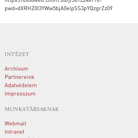
pwd=dXRHZ0I3YWw5bjA0elpSS3pYQzgrZz09
INTÉZET
Archívum
Partnereink
Adatvédelem
Impresszum
MUNKATÁRSAKNAK
Webmail
Intranet