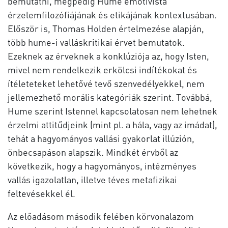
bemutatni, mégpedig Hume emotivista
érzelemfilozófiájának és etikájának kontextusában.
Először is, Thomas Holden értelmezése alapján,
több hume-i valláskritikai érvet bemutatok.
Ezeknek az érveknek a konklúziója az, hogy Isten,
mivel nem rendelkezik erkölcsi indítékokat és
ítéleteteket lehetővé tevő szenvedélyekkel, nem
jellemezhető morális kategóriák szerint. Továbbá,
Hume szerint Istennel kapcsolatosan nem lehetnek
érzelmi attitűdjeink (mint pl. a hála, vagy az imádat),
tehát a hagyományos vallási gyakorlat illúzión,
önbecsapáson alapszik. Mindkét érvből az
következik, hogy a hagyományos, intézményes
vallás igazolatlan, illetve téves metafizikai
feltevésekkel él.
Az előadásom második felében körvonalazom