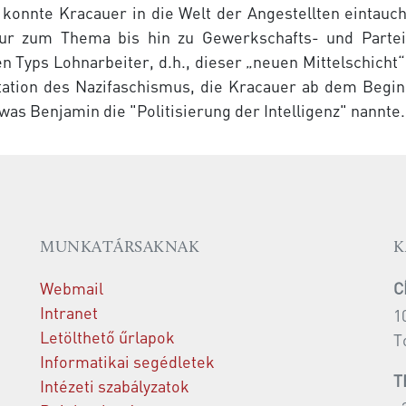
konnte Kracauer in die Welt der Angestellten eintauch
atur zum Thema bis hin zu Gewerkschafts- und Partei
en Typs Lohnarbeiter, d.h., dieser „neuen Mittelschicht“
etation des Nazifaschismus, die Kracauer ab dem Beginn
was Benjamin die "Politisierung der Intelligenz" nannte.
MUNKATÁRSAKNAK
K
Webmail
C
Intranet
1
Letölthető űrlapok
T
Informatikai segédletek
T
Intézeti szabályzatok