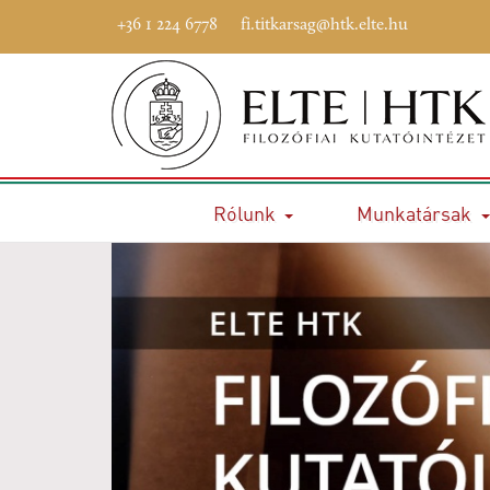
+36 1 224 6778
fi.titkarsag@htk.elte.hu
Rólunk
Munkatársak