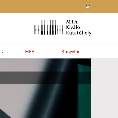
MFA
Könyvtár