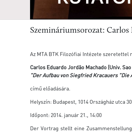
Szemináriumsorozat: Carlos
Az MTA BTK Filozófiai Intézete szeretettel
Carlos Eduardo Jordão Machado (Univ. Sao
"Der Aufbau von Siegfried Kracauers "Die 
című előadására.
Helyszín: Budapest, 1014 Országház utca 30
Időpont: 2014. január 21., 14:00
Der Vortrag stellt eine Zusammenstellung