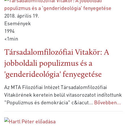
2018. április 19.
Események
1994
<1min
Társadalomfilozófiai Vitakör: A
jobboldali populizmus és a
'genderideológia' fenyegetése
Az MTA Filozófiai Intézet Társadalomfilozófiai
Vitakörének keretein belül vitasorozatot indítottunk
"Populizmus és demokrácia" c&iacut
...
Bővebben...