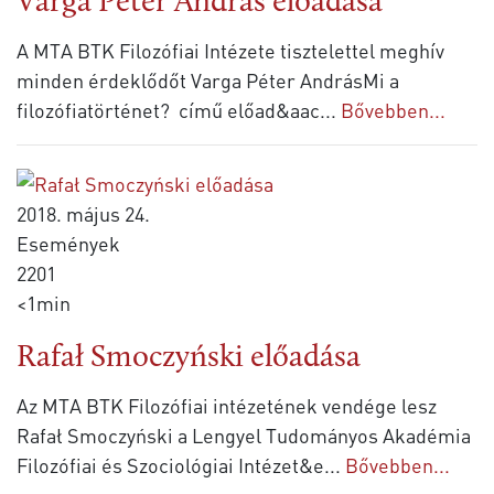
Varga Péter András előadása
A MTA BTK Filozófiai Intézete tisztelettel meghív
minden érdeklődőt Varga Péter AndrásMi a
filozófiatörténet? című előad&aac
...
Bővebben...
2018. május 24.
Események
2201
<1min
Rafał Smoczyński előadása
Az MTA BTK Filozófiai intézetének vendége lesz
Rafał Smoczyński a Lengyel Tudományos Akadémia
Filozófiai és Szociológiai Intézet&e
...
Bővebben...