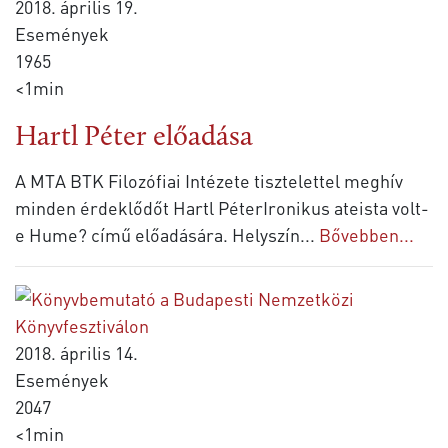
2018. április 19.
Események
1965
<1min
Hartl Péter előadása
A MTA BTK Filozófiai Intézete tisztelettel meghív
minden érdeklődőt Hartl PéterIronikus ateista volt-
e Hume? című előadására. Helyszín
...
Bővebben...
2018. április 14.
Események
2047
<1min