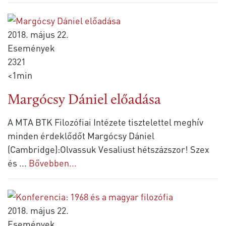
2018. május 22.
Események
2321
<1min
Margócsy Dániel előadása
A MTA BTK Filozófiai Intézete tisztelettel meghív
minden érdeklődőt Margócsy Dániel
(Cambridge):Olvassuk Vesaliust hétszázszor! Szex
és
...
Bővebben...
2018. május 22.
Események