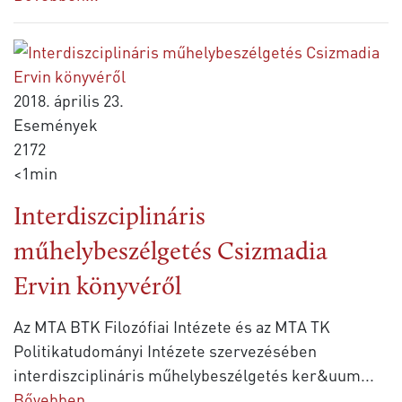
2018. április 23.
Események
2172
<1min
Interdiszciplináris
műhelybeszélgetés Csizmadia
Ervin könyvéről
Az MTA BTK Filozófiai Intézete és az MTA TK
Politikatudományi Intézete szervezésében
interdiszciplináris műhelybeszélgetés ker&uum
...
Bővebben...