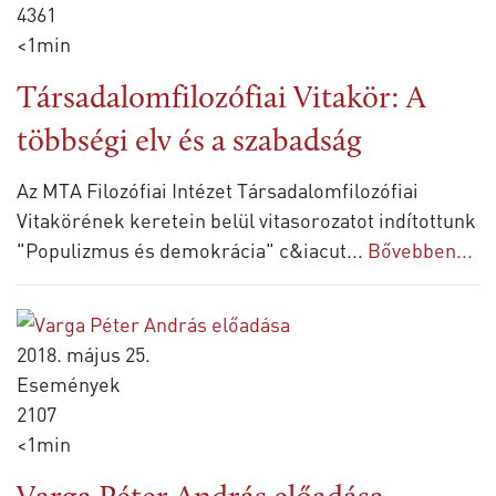
4361
<1min
Társadalomfilozófiai Vitakör: A
többségi elv és a szabadság
Az MTA Filozófiai Intézet Társadalomfilozófiai
Vitakörének keretein belül vitasorozatot indítottunk
"Populizmus és demokrácia" c&iacut
...
Bővebben...
2018. május 25.
Események
2107
<1min