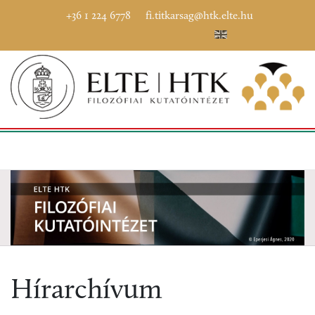
+36 1 224 6778
fi.titkarsag@htk.elte.hu
Hírarchívum