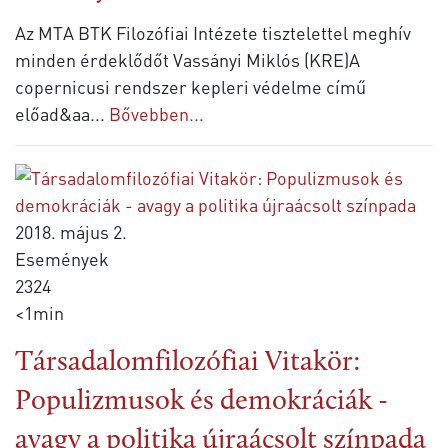
Az MTA BTK Filozófiai Intézete tisztelettel meghív
minden érdeklődőt Vassányi Miklós (KRE)A
copernicusi rendszer kepleri védelme című
előad&aa
...
Bővebben...
2018. május 2.
Események
2324
<1min
Társadalomfilozófiai Vitakör:
Populizmusok és demokráciák -
avagy a politika újraácsolt színpada