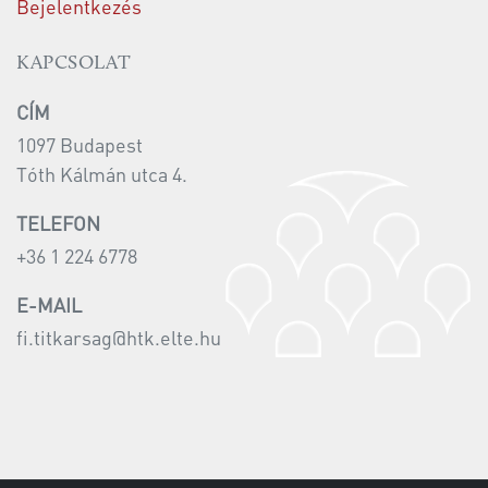
Bejelentkezés
KAPCSOLAT
CÍM
1097 Budapest
Tóth Kálmán utca 4.
TELEFON
+36 1 224 6778
E-MAIL
fi.titkarsag@htk.elte.hu