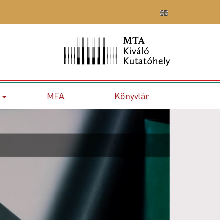
MFA
Könyvtár