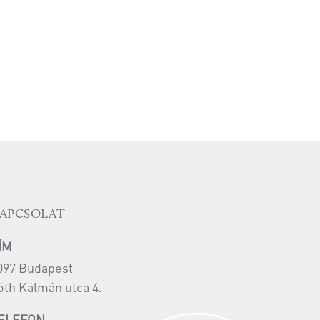
APCSOLAT
ÍM
097 Budapest
óth Kálmán utca 4.
ELEFON