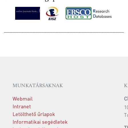
__________________________________________
MUNKATÁRSAKNAK
K
Webmail
C
Intranet
1
Letölthető űrlapok
T
Informatikai segédletek
T