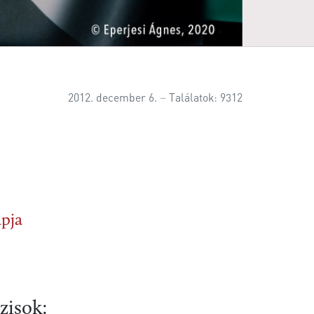
2012. december 6.
Találatok: 9312
apja
zisok: