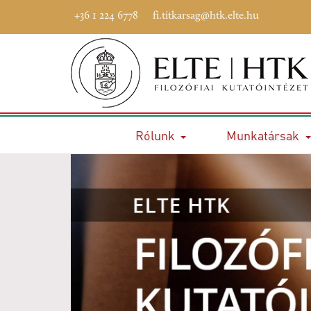
+36 1 224 6778
fi.titkarsag@htk.elte.hu
Rólunk
Munkatársak