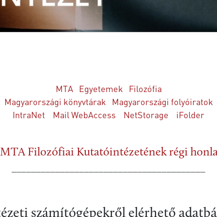
MTA
Egyetemek
Filozófia
Magyarországi könyvtárak
Magyarországi folyóiratok
IntraNet
Mail WebAccess
NetStorage
iFolder
MTA Filozófiai Kutatóintézetének régi honl
________________________________________
tézeti számítógépekről elérhető adatbá