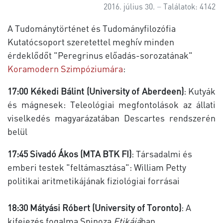
2016. július 30.
Találatok: 4142
A Tudománytörténet és Tudományfilozófia
Kutatócsoport szeretettel meghív minden
érdeklődőt "Peregrinus előadás-sorozatának"
Koramodern Szimpóziumára
:
17:00 Kékedi Bálint (University of Aberdeen)
: Kutyák
és mágnesek: Teleológiai megfontolások az állati
viselkedés magyarázatában Descartes rendszerén
belül
17:45 Sivadó Ákos (MTA BTK FI)
: Társadalmi és
emberi testek "feltámasztása": William Petty
politikai aritmetikájának fiziológiai forrásai
18:30 Mátyási Róbert (University of Toronto)
: A
kifejezés fogalma Spinoza
Etikájá
ban