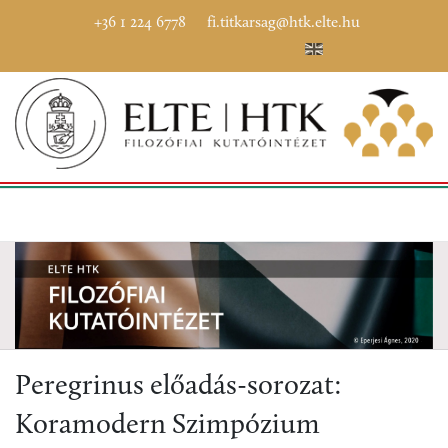
+36 1 224 6778
fi.titkarsag@htk.elte.hu
Peregrinus előadás-sorozat:
Koramodern Szimpózium