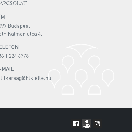
APCSOLAT
ÍM
097 Budapest
óth Kálmán utca 4.
ELEFON
36 1 224 6778
-MAIL
i.titkarsag@htk.elte.hu