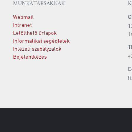
MUNKATÁRSAKNAK
K
Webmail
C
Intranet
1
Letölthető űrlapok
T
Informatikai segédletek
T
Intézeti szabályzatok
+
Bejelentkezés
E
f