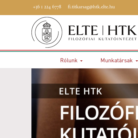
+36 1 224 6778
fi.titkarsag@htk.elte.hu
Rólunk
Munkatársak