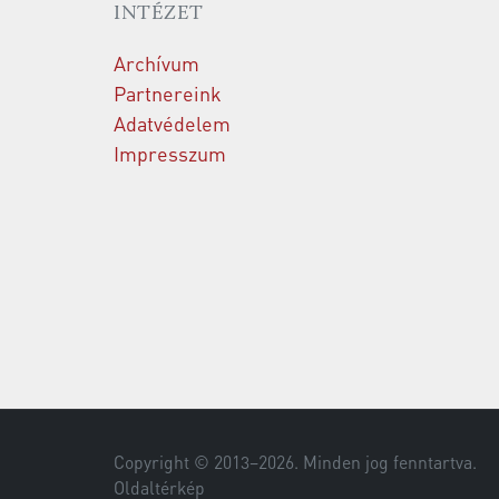
INTÉZET
Archívum
Partnereink
Adatvédelem
Impresszum
Copyright © 2013–
2026
. Minden jog fenntartva.
Oldaltérkép