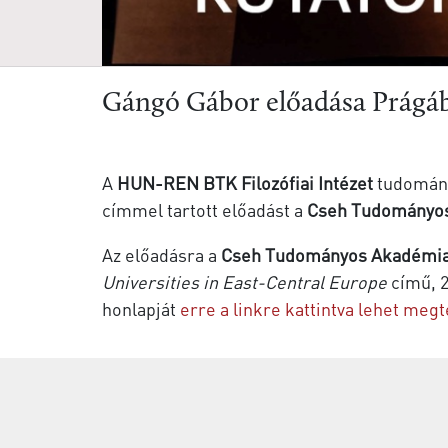
Gángó Gábor előadása Prágá
A
HUN-REN BTK Filozófiai Intézet
tudomány
címmel tartott előadást a
Cseh Tudományo
Az előadásra a
Cseh Tudományos Akadémi
Universities in East-Central Europe
című, 2
honlapját
erre a linkre kattintva lehet megt