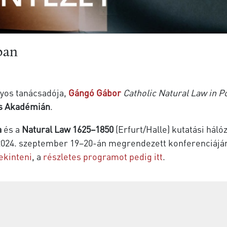
ban
os tanácsadója,
Gángó Gábor
Catholic Natural Law in P
s Akadémián
.
a
és a
Natural Law 1625–1850
(Erfurt/Halle) kutatási háló
024. szeptember 19–20-án megrendezett konferenciáján 
ekinteni
, a
részletes programot pedig itt
.