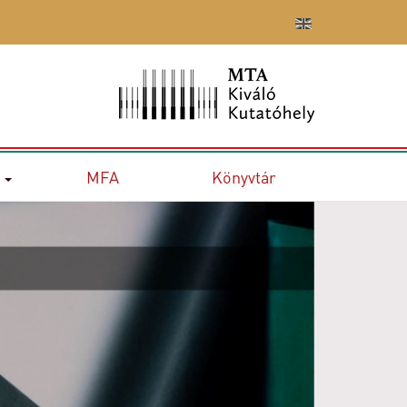
MFA
Könyvtár