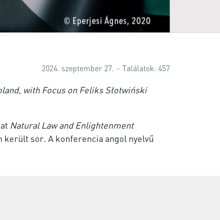
2024. szeptember 27.
Találatok: 457
oland, with Focus on Feliks Słotwiński
zat
Natural Law and Enlightenment
került sor. A konferencia angol nyelvű