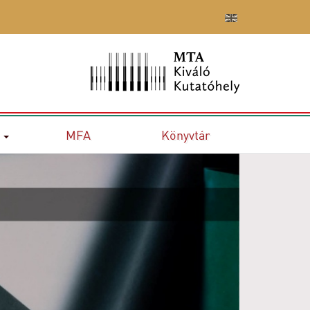
MFA
Könyvtár