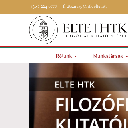
+36 1 224 6778
fi.titkarsag@htk.elte.hu
Rólunk
Munkatársak