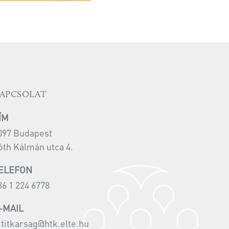
APCSOLAT
ÍM
097 Budapest
óth Kálmán utca 4.
ELEFON
36 1 224 6778
-MAIL
i.titkarsag@htk.elte.hu