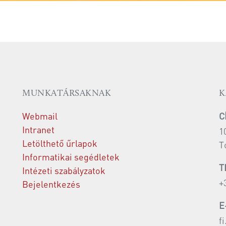
MUNKATÁRSAKNAK
K
Webmail
C
Intranet
1
Letölthető űrlapok
T
Informatikai segédletek
T
Intézeti szabályzatok
+
Bejelentkezés
E
f