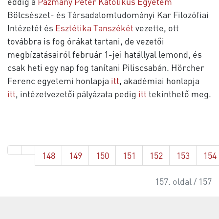
eddig a
Pázmány Péter Katolikus Egyetem
Bölcsészet- és Társadalomtudományi Kar Filozófiai
Intézetét és
Esztétika Tanszékét
vezette, ott
továbbra is fog órákat tartani, de vezetői
megbízatásairól február 1-jei hatállyal lemond, és
csak heti egy nap fog tanítani Piliscsabán. Hörcher
Ferenc egyetemi honlapja
itt
, akadémiai honlapja
itt
, intézetvezetői pályázata pedig
itt
tekinthető meg.
148
149
150
151
152
153
154
157. oldal / 157