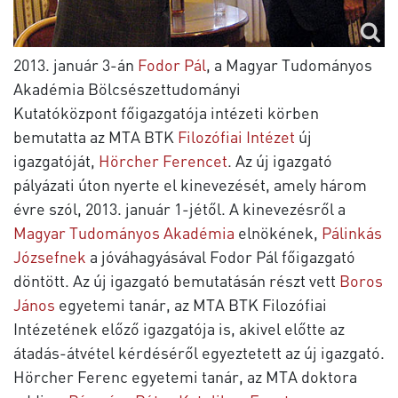
2013. január 3-án
Fodor Pál
, a Magyar Tudományos
Akadémia Bölcsészettudományi
Kutatóközpont főigazgatója intézeti körben
bemutatta az MTA BTK
Filozófiai Intézet
új
igazgatóját,
Hörcher Ferencet
. Az új igazgató
pályázati úton nyerte el kinevezését, amely három
évre szól, 2013. január 1-jétől. A kinevezésről a
Magyar Tudományos Akadémia
elnökének,
Pálinkás
Józsefnek
a jóváhagyásával Fodor Pál főigazgató
döntött. Az új igazgató bemutatásán részt vett
Boros
János
egyetemi tanár, az MTA BTK Filozófiai
Intézetének előző igazgatója is, akivel előtte az
átadás-átvétel kérdéséről egyeztetett az új igazgató.
Hörcher Ferenc egyetemi tanár, az MTA doktora