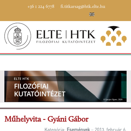
+36 1 224 6778
fi.titkarsag@htk.elte.hu
Műhelyvita - Gyáni Gábor
Kategória:
Események
2013. február 6.