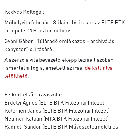
Kedves Kollégák!
Műhelyvita február 18-ikán, 16 órakor az ELTE BTK
"i" épület 208-as termében:
Gyáni Gábor "Túláradó emlékezés – archiválási
kényszer" c. írásáról
A szerző a vita bevezetőjeképp téziseit szóban
ismertetni fogja, emellett az írás
ide kattintva
letölthető
.
Felkért első hozzászólók:
Erdélyi Ágnes (ELTE BTK Filozófiai Intézet)
Kelemen János (ELTE BTK Filozófiai Intézet)
Neumer Katalin (MTA BTK Filozófiai Intézet)
Radnóti Sándor (ELTE BTK Művészetelméleti és