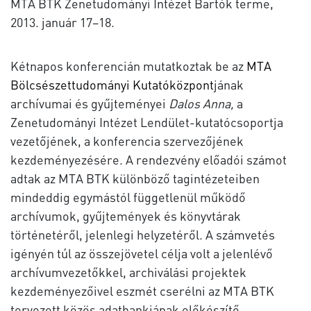
MTA BTK Zenetudományi Intézet Bartók terme,
2013. január 17–18.
Kétnapos konferencián mutatkoztak be az
MTA
Bölcsészettudományi Kutatóközpont
jának
archívumai és gyűjteményei
Dalos Anna,
a
Zenetudományi Intézet Lendület-kutatócsoportja
vezetőjének, a konferencia szervezőjének
kezdeményezésére. A rendezvény előadói számot
adtak az MTA BTK különböző tagintézeteiben
mindeddig egymástól függetlenül működő
archívumok, gyűjtemények és könyvtárak
történetéről, jelenlegi helyzetéről. A számvetés
igényén túl az összejövetel célja volt a jelenlévő
archívumvezetőkkel, archiválási projektek
kezdeményezőivel eszmét cserélni az MTA BTK
tervezett közös adatbankjának előkészítő