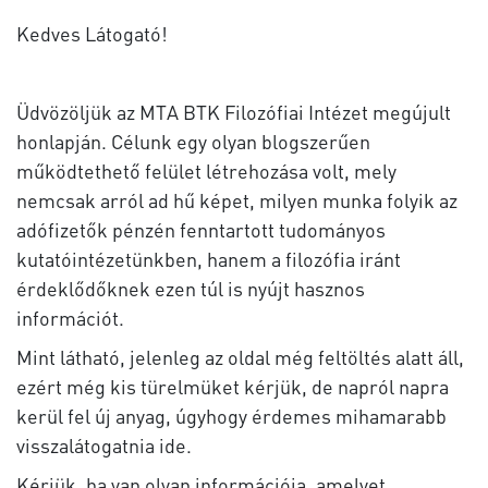
Kedves Látogató!
Üdvözöljük az MTA BTK Filozófiai Intézet megújult
honlapján. Célunk egy olyan blogszerűen
működtethető felület létrehozása volt, mely
nemcsak arról ad hű képet, milyen munka folyik az
adófizetők pénzén fenntartott tudományos
kutatóintézetünkben, hanem a filozófia iránt
érdeklődőknek ezen túl is nyújt hasznos
információt.
Mint látható, jelenleg az oldal még feltöltés alatt áll,
ezért még kis türelmüket kérjük, de napról napra
kerül fel új anyag, úgyhogy érdemes mihamarabb
visszalátogatnia ide.
Kérjük, ha van olyan információja, amelyet