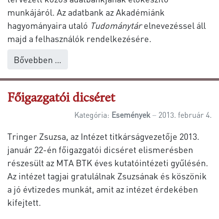
munkájáról. Az adatbank az Akadémiánk
hagyományaira utaló
Tudománytár
elnevezéssel áll
majd a felhasználók rendelkezésére.
Bővebben …
Főigazgatói dicséret
Kategória:
Események
2013. február 4.
Tringer Zsuzsa, az Intézet titkárságvezetője 2013.
január 22-én főigazgatói dicséret elismerésben
részesült az MTA BTK éves kutatóintézeti gyűlésén.
Az intézet tagjai gratulálnak Zsuzsának és köszönik
a jó évtizedes munkát, amit az intézet érdekében
kifejtett.