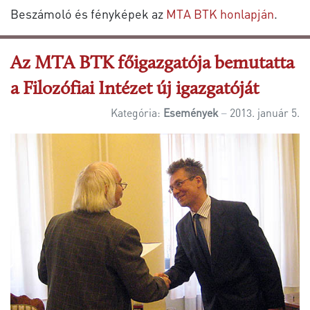
Beszámoló és fényképek az
MTA BTK honlapján
.
Az MTA BTK főigazgatója bemutatta
a Filozófiai Intézet új igazgatóját
Kategória:
Események
2013. január 5.