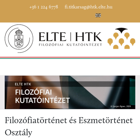
+36 1 224 6778
fi.titkarsag@htk.elte.hu
Filozófiatörténet és Eszmetörténet
Osztály