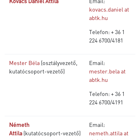
Kovács Dániel Attila
Email:
kovacs.daniel at
abtk.hu
Telefon: + 36 1
224 6700/4181
Mester Béla
(osztályvezető,
Email:
kutatócsoport-vezető)
mester.bela at
abtk.hu
Telefon: + 36 1
224 6700/4191
Németh
Email:
Attila
(kutatócsoport-vezető)
nemeth.attila at